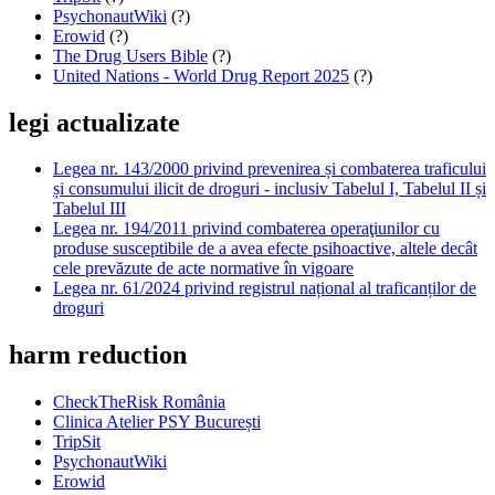
PsychonautWiki
(?)
Erowid
(?)
The Drug Users Bible
(?)
United Nations - World Drug Report 2025
(?)
legi actualizate
Legea nr. 143/2000 privind prevenirea și combaterea traficului
și consumului ilicit de droguri - inclusiv Tabelul I, Tabelul II și
Tabelul III
Legea nr. 194/2011 privind combaterea operaţiunilor cu
produse susceptibile de a avea efecte psihoactive, altele decât
cele prevăzute de acte normative în vigoare
Legea nr. 61/2024 privind registrul național al traficanților de
droguri
harm reduction
CheckTheRisk România
Clinica Atelier PSY București
TripSit
PsychonautWiki
Erowid