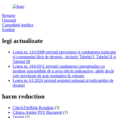
Resurse
Onorarii
Consultații juridice
English
legi actualizate
Legea nr. 143/2000 privind prevenirea și combaterea traficului
și consumului ilicit de droguri - inclusiv Tabelul I, Tabelul II și
Tabelul III
Legea nr. 194/2011 privind combaterea operaţiunilor cu
produse susceptibile de a avea efecte psihoactive, altele decât
cele prevăzute de acte normative în vigoare
Legea nr. 61/2024 privind registrul național al traficanților de
droguri
harm reduction
CheckTheRisk România
(?)
Clinica Atelier PSY București
(?)
TripSit
(?)