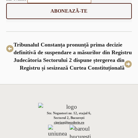
ABONEAZĂ-TE
Tribunalul Constanța pronunță prima decizie
definitivă de suspendare a măsurilor din Registru
Judecătoria Sectorului 2 dispune ștergerea din
Registru și sesizează Curtea Constituțională
Str. Negustori nr. 12, etajul 6,
Sectorul 2, București
ciprian@pozderie.ro