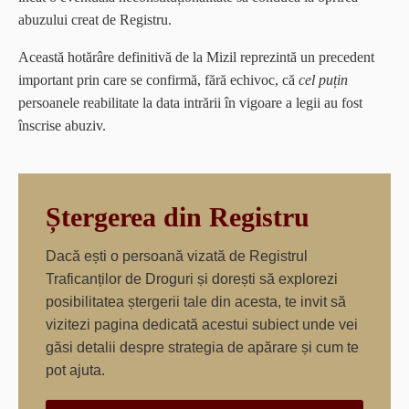
abuzului creat de Registru.
Această hotărâre definitivă de la Mizil reprezintă un precedent
important prin care se confirmă, fără echivoc, că
cel puțin
persoanele reabilitate la data intrării în vigoare a legii au fost
înscrise abuziv.
Ștergerea din Registru
Dacă ești o persoană vizată de Registrul
Traficanților de Droguri și dorești să explorezi
posibilitatea ștergerii tale din acesta, te invit să
vizitezi pagina dedicată acestui subiect unde vei
găsi detalii despre strategia de apărare și cum te
pot ajuta.