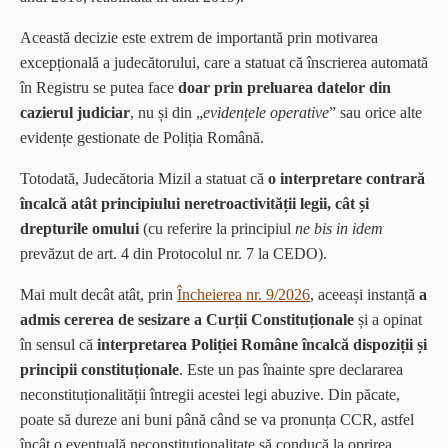
Această decizie este extrem de importantă prin motivarea
excepțională a judecătorului, care a statuat că înscrierea automată
în Registru se putea face
doar prin preluarea datelor din
cazierul judiciar
, nu și din „
evidențele operative
” sau orice alte
evidențe gestionate de Poliția Română.
Totodată, Judecătoria Mizil a statuat că
o interpretare contrară
încalcă atât principiului neretroactivității legii, cât și
drepturile omului
(cu referire la principiul
ne bis in idem
prevăzut de art. 4 din Protocolul nr. 7 la CEDO).
Mai mult decât atât, prin
Încheierea nr. 9/2026
, aceeași instanță
a
admis cererea de sesizare a Curții Constituționale
și a opinat
în sensul că
interpretarea Poliției Române încalcă dispoziții și
principii constituționale
. Este un pas înainte spre declararea
neconstituționalității întregii acestei legi abuzive. Din păcate,
poate să dureze ani buni până când se va pronunța CCR, astfel
încât o eventuală neconstituționalitate să conducă la oprirea