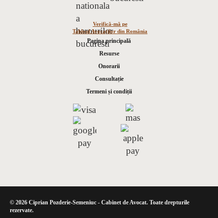
Verifică-mă pe
Tabloul Avocaților din România
Pagina principală
Resurse
Onorarii
Consultație
Termeni și condiții
© 2026 Ciprian Pozderie-Semeniuc - Cabinet de Avocat. Toate drepturile
rezervate.