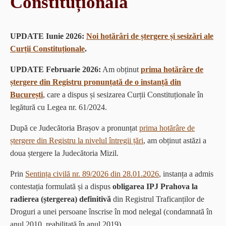
Constituțională
UPDATE Iunie 2026:
Noi hotărâri de ștergere și sesizări ale
Curții Constituționale
.
UPDATE Februarie 2026:
Am obținut
prima hotărâre de
ștergere din Registru pronunțată de o instanță din
București
, care a dispus și sesizarea Curții Constituționale în
legătură cu Legea nr. 61/2024.
După ce Judecătoria Brașov a pronunțat
prima hotărâre de
ștergere din Registru la nivelul întregii țări
, am obținut astăzi a
doua ștergere la Judecătoria Mizil.
Prin
Sentința civilă nr. 89/2026 din 28.01.2026
, instanța a admis
contestația formulată și a dispus
obligarea IPJ Prahova la
radierea (ștergerea) definitivă
din Registrul Traficanților de
Droguri a unei persoane înscrise în mod nelegal (condamnată în
anul 2010, reabilitată în anul 2019).