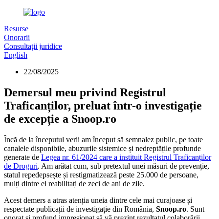
Resurse
Onorarii
Consultații juridice
English
22/08/2025
Demersul meu privind Registrul
Traficanților, preluat într-o investigație
de excepție a Snoop.ro
Încă de la începutul verii am început să semnalez public, pe toate
canalele disponibile, abuzurile sistemice și nedreptățile profunde
generate de
Legea nr. 61/2024 care a instituit Registrul Traficanților
de Droguri
. Am arătat cum, sub pretextul unei măsuri de prevenție,
statul repedepsește și restigmatizează peste 25.000 de persoane,
mulți dintre ei reabilitați de zeci de ani de zile.
Acest demers a atras atenția uneia dintre cele mai curajoase și
respectate publicații de investigație din România,
Snoop.ro
. Sunt
onorat și profund impresionat să vă prezint rezultatul colaborării