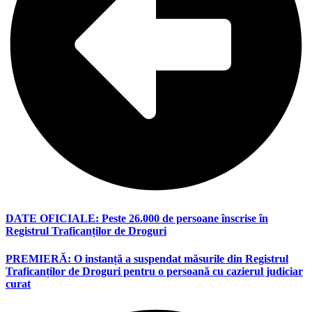
DATE OFICIALE: Peste 26.000 de persoane înscrise în
Registrul Traficanților de Droguri
PREMIERĂ: O instanță a suspendat măsurile din Registrul
Traficanților de Droguri pentru o persoană cu cazierul judiciar
curat