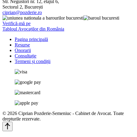
Str. Negustori nr. 12, etajul 6,
Sectorul 2, București
ciprian@pozderie.ro
Verifică-mă pe
Tabloul Avocaților din România
Pagina principală
Resurse
Onorarii
Consultație
Termeni și condiții
© 2026 Ciprian Pozderie-Semeniuc - Cabinet de Avocat. Toate
drepturile rezervate.