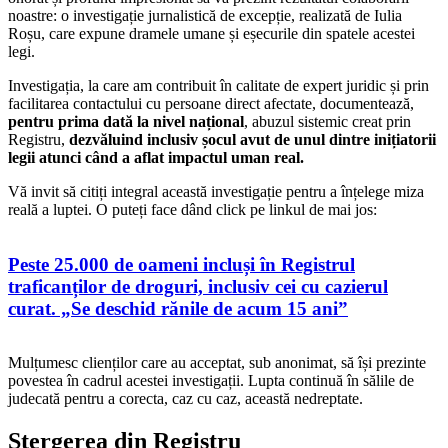
noastre: o investigație jurnalistică de excepție, realizată de Iulia
Roșu, care expune dramele umane și eșecurile din spatele acestei
legi.
Investigația, la care am contribuit în calitate de expert juridic și prin
facilitarea contactului cu persoane direct afectate, documentează,
pentru prima dată la nivel național
, abuzul sistemic creat prin
Registru,
dezvăluind inclusiv șocul avut de unul dintre inițiatorii
legii
atunci când a aflat impactul uman real.
Vă invit să citiți integral această investigație pentru a înțelege miza
reală a luptei. O puteți face dând click pe linkul de mai jos:
Peste 25.000 de oameni incluși în Registrul
traficanților de droguri, inclusiv cei cu cazierul
curat. „Se deschid rănile de acum 15 ani”
Mulțumesc clienților care au acceptat, sub anonimat, să își prezinte
povestea în cadrul acestei investigații. Lupta continuă în sălile de
judecată pentru a corecta, caz cu caz, această nedreptate.
Ștergerea din Registru