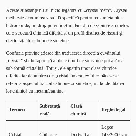
Aceste substanțe nu au nicio legătură cu „crystal meth”. Crystal
meth este denumirea stradală specifică pentru metamfetamina
hidrocloridă, un drog puternic stimulant din clasa amfetaminelor,
cu o structură chimică diferită și un profil distinct de riscuri și
efecte față de catinonele sintetice.
Confuzia provine adesea din traducerea directă a cuvântului
„crystal” și din faptul că ambele tipuri de substanțe pot apărea
sub formă cristalină. Totuși, ele aparțin unor clase chimice
diferite, iar denumirea de „cristal” în contextul românesc se
referă la aspectul fizic al catinonelor sintetice, nu la identitatea
lor chimică cu metamfetamina.
Substanță
Clasă
Termen
Regim legal
reală
chimică
Legea
Cristal
Catinone
Derivați ai
143/2000 sau