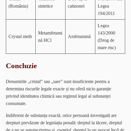
(România)
sintetice
catinonei
Legea
194/2011
Legea
Metamfetami
143/2000
Crystal meth
Amfetamină
nă HCl
(Drog de
mare risc)
Concluzie
Denumirile „cristal” sau „sare” sunt insuficiente pentru a
determina riscurile legale exacte și nu oferă nicio garanție
privind identitatea chimică sau regimul legal al substanței
consumate.
Indiferent de substanța exactă, orice persoană investigată are
drepturi prevăzute de legislația penală: dreptul la tăcere, dreptul
de a nu se autoincrimina și,
esențial
, dreptul la un avocat
încă de