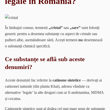
legale în România?
În limbajul comun, termenii
„cristal”
sau
„sare”
sunt folosiți
generic pentru a desemna substanțe cu aspect de cristale sau
pulberi albe, asemănătoare sării. Acești termeni
nu
desemnează
o substanță chimică specifică.
Ce substanțe se află sub aceste
denumiri?
Aceste denumiri fac referire la
catinone sintetice
— derivați ai
catinonei naturale (din planta Khat), adesea vândute ca
alternative ‘legale’ la alte droguri cum ar fi amfetamina, MDMA
și cocaina.
Catinonele sintetice sunt al doilea cel mai mare grup de substanțe