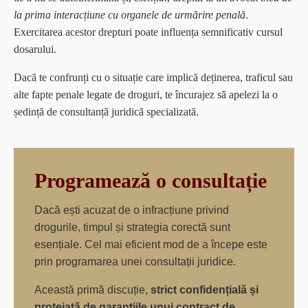
la prima interacțiune cu organele de urmărire penală
.
Exercitarea acestor drepturi poate influența semnificativ cursul
dosarului.
Dacă te confrunți cu o situație care implică deținerea, traficul sau
alte fapte penale legate de droguri, te încurajez să apelezi la o
ședință de consultanță juridică specializată.
Programează o consultație
Dacă ești acuzat de o infracțiune privind
drogurile, timpul și strategia corectă sunt
esențiale. Cel mai eficient mod de a începe este
prin programarea unei consultații juridice.
Această primă discuție,
strict confidențială și
protejată de garanțiile unui contract de