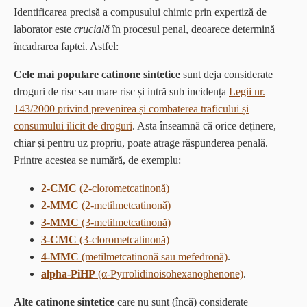
Identificarea precisă a compusului chimic prin expertiză de
laborator este
crucială
în procesul penal, deoarece determină
încadrarea faptei. Astfel:
Cele mai populare catinone sintetice
sunt deja considerate
droguri de risc sau mare risc și intră sub incidența
Legii nr.
143/2000 privind prevenirea și combaterea traficului și
consumului ilicit de droguri
. Asta înseamnă că orice deținere,
chiar și pentru uz propriu, poate atrage răspunderea penală.
Printre acestea se numără, de exemplu:
2-CMC
(2-clorometcatinonă)
2-MMC
(2-metilmetcatinonă)
3-MMC
(3-metilmetcatinonă)
3-CMC
(3-clorometcatinonă)
4-MMC
(metilmetcatinonă sau mefedronă)
.
alpha-PiHP
(α-Pyrrolidinoisohexanophenone)
.
Alte
catinone sintetice
care nu sunt (încă) considerate