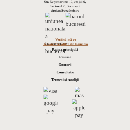
Str. Negustori nr. 12, etajul 6,
Sectorul 2, București
ciprian@pozderie.ro
Verifică-mă pe
Tabloul Avocaților din România
Pagina principală
Resurse
Onorarii
Consultație
Termeni și condiții