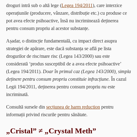
droguri intră sub o altă lege (
Legea 194/2011
), care interzice
operațiunile (producere, vânzare, distribuție etc.) cu produse ce
pot avea efecte psihoactive, însă nu incriminează deținerea
pentru consum propriu al acestor substanțe.
Așadar, o distincție fundamentală, cu impact direct asupra
strategiei de apărare, este dacă substanța se află pe lista
drogurilor de risc/mare risc (Legea 143/2000) sau este
considerată ‘produs susceptibil de a avea efecte psihoactive’
(Legea 194/2011).
Doar în primul caz (Legea 143/2000), simpla
deținere pentru consum propriu constituie infracțiune.
În cazul
Legii 194/2011, deținerea pentru consum propriu
nu
este
incriminată.
Consultă sursele din
secțiunea de harm reduction
pentru
informații privind riscurile pentru sănătate.
„Cristal” ≠ „Crystal Meth”