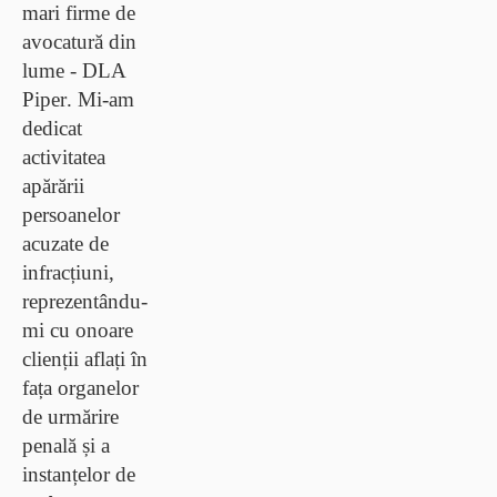
mari firme de
avocatură din
lume -
DLA
Piper
. Mi-am
dedicat
activitatea
apărării
persoanelor
acuzate de
infracțiuni,
reprezentându-
mi cu onoare
clienții aflați în
fața organelor
de urmărire
penală și a
instanțelor de