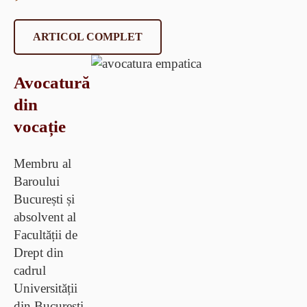
ARTICOL COMPLET
Avocatură
din
vocație
Membru al
Baroului
București și
absolvent al
Facultății de
Drept din
cadrul
Universității
din București,