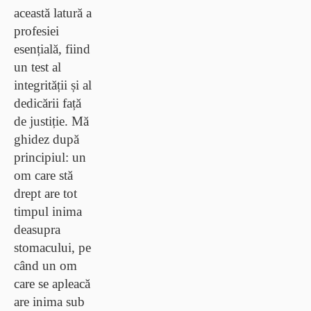
această latură a
profesiei
esențială, fiind
un test al
integrității și al
dedicării față
de justiție. Mă
ghidez după
principiul:
un
om care stă
drept are tot
timpul inima
deasupra
stomacului, pe
când un om
care se apleacă
are inima sub