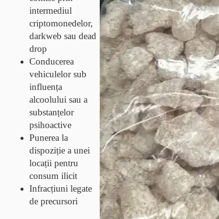
intermediul
criptomonedelor,
darkweb sau dead
drop
Conducerea
vehiculelor sub
influența
alcoolului sau a
substanțelor
psihoactive
Punerea la
dispoziție a unei
locații pentru
consum ilicit
Infracțiuni legate
de precursori