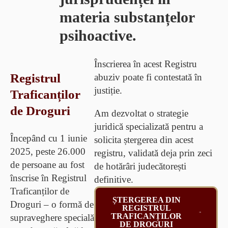
materia substanțelor
psihoactive.
Înscrierea în acest Registru
Registrul
abuziv
poate fi contestată în
justiție
.
Traficanților
de Droguri
Am dezvoltat o strategie
juridică specializată pentru a
Începând cu 1 iunie
solicita
ștergerea din acest
2025, peste 26.000
registru
, validată deja prin zeci
de persoane au fost
de hotărâri judecătorești
înscrise în
Registrul
definitive.
Traficanților de
ȘTERGEREA DIN
Droguri
– o formă de
REGISTRUL
TRAFICANȚILOR
supraveghere specială
DE DROGURI