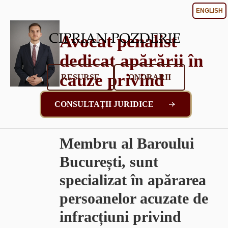
ENGLISH
Avocat penalist
dedicat apărării în
cauze privind
RESURSE
ONORARII
drogurile
CONSULTAȚII JURIDICE
Membru al Baroului
București, sunt
specializat în apărarea
persoanelor acuzate de
infracțiuni privind