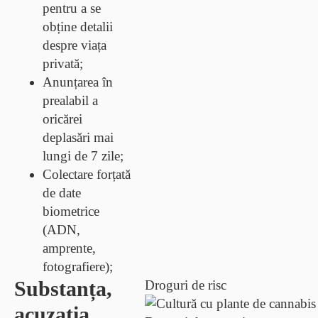
pentru a se
obține detalii
despre viața
privată;
Anunțarea în
prealabil a
oricărei
deplasări
mai
lungi de 7 zile;
Colectare forțată
de date
biometrice
(ADN,
amprente,
fotografiere);
Substanța,
Droguri de risc
acuzația,