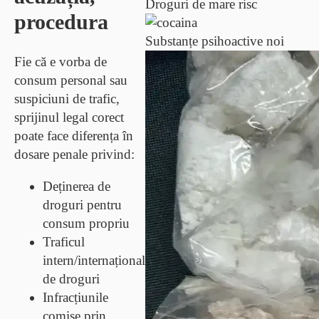
Droguri de mare risc
procedura
Substanțe psihoactive noi
Fie că e vorba de
consum personal sau
suspiciuni de trafic,
sprijinul legal corect
poate face diferența în
dosare penale privind:
Deținerea de
droguri pentru
consum propriu
Traficul
intern/internațional
de droguri
Infracțiunile
comise prin