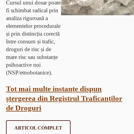
Cursul unui dosar poate
fi schimbat radical prin
analiza riguroasă a
elementelor procedurale
și prin distincția corectă
între consum și trafic,
droguri de risc și de
mare risc sau substanțe
psihoactive noi
(NSP/etnobotanice).
Tot mai multe instanțe dispun
ștergerea din Registrul Traficanților
de Droguri
ARTICOL COMPLET