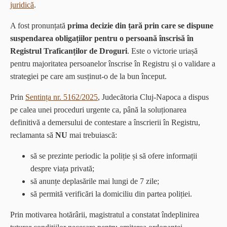
juridică
.
A fost pronunțată
prima decizie din țară prin care se dispune
suspendarea obligațiilor
pentru o persoană înscrisă în
Registrul Traficanților de Droguri
. Este o victorie uriașă
pentru majoritatea persoanelor înscrise în Registru și o validare a
strategiei pe care am susținut-o de la bun început.
Prin
Sentința nr. 5162/2025
, Judecătoria Cluj-Napoca a dispus
pe calea unei proceduri urgente ca, până la soluționarea
definitivă a demersului de contestare a înscrierii în Registru,
reclamanta să
NU
mai trebuiască:
să se prezinte periodic la poliție și să ofere informații
despre viața privată;
să anunțe deplasările mai lungi de 7 zile;
să permită verificări la domiciliu din partea poliției.
Prin motivarea hotărârii, magistratul a constatat îndeplinirea