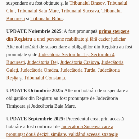
suspendare au fost obținute și la
Tribunalul Brașov
,
Tribunalul
Cluj
,
Tribunalul Satu Mare
,
Tribunalul
Suceava
,
Tribunalul
București
și
Tribunalul Bihor
.
UPDATE Noiembrie 2025
: A fost pronunțată
prima ștergere
din Registru
a unei persoane reabilitate și fără cazier judiciar
.
Alte noi hotărâri de suspendare a obligațiilor din Registru au fost
pronunțate și de
Judecătoria Sectorului 1 și Sectorului 4
București
,
Judecătoria Dej
,
Judecătoria Craiova
,
Judecătoria
Galați
,
Judecătoria Oradea
,
Judecătoria Turda
,
Judecătoria
Reșița
și
Tribunalul Constanța
.
UPDATE Octombrie 2025:
Alte noi hotărâri de suspendare a
obligațiilor din Registru au fost pronunțate de Judecătoria
Timișoara și Judecătoria Baia Mare.
UPDATE
Septembrie 2025:
Precedentul creat prin această
hotărâre a fost confirmat de
Judecătoria Suceava care a
pronunțat două decizii similare, validând aceeași strategie