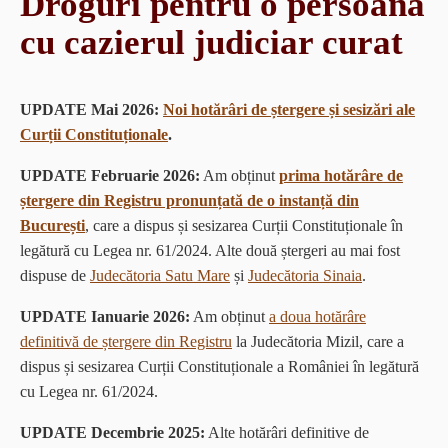
Droguri pentru o persoană
cu cazierul judiciar curat
UPDATE Mai 2026:
Noi hotărâri de ștergere și sesizări ale
Curții Constituționale
.
UPDATE Februarie 2026:
Am obținut
prima hotărâre de
ștergere din Registru pronunțată de o instanță din
București
, care a dispus și sesizarea Curții Constituționale în
legătură cu Legea nr. 61/2024. Alte două ștergeri au mai fost
dispuse de
Judecătoria Satu Mare
și
Judecătoria Sinaia
.
UPDATE Ianuarie 2026:
Am obținut
a doua hotărâre
definitivă de ștergere din Registru
la Judecătoria Mizil, care a
dispus și sesizarea Curții Constituționale a României în legătură
cu Legea nr. 61/2024.
UPDATE Decembrie 2025:
Alte hotărâri definitive de