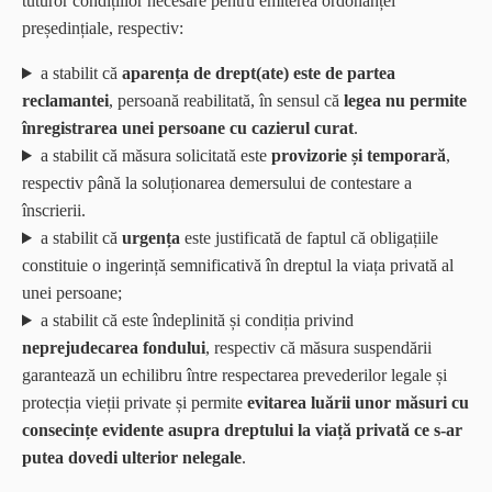
tuturor condițiilor necesare pentru emiterea ordonanței
președințiale, respectiv:
a stabilit că
aparența de drept(ate) este de partea
reclamantei
, persoană reabilitată, în sensul că
legea nu permite
înregistrarea unei persoane cu cazierul curat
.
a stabilit că măsura solicitată este
provizorie
și temporară
,
respectiv până la soluționarea demersului de contestare a
înscrierii.
a stabilit că
urgența
este justificată de faptul că obligațiile
constituie o ingerință semnificativă în dreptul la viața privată al
unei persoane;
a stabilit că este îndeplinită și condiția privind
neprejudecarea fondului
, respectiv că măsura suspendării
garantează un echilibru între respectarea prevederilor legale și
protecția vieții private și permite
evitarea luării unor măsuri cu
consecințe evidente asupra dreptului la viață privată ce s-ar
putea dovedi ulterior nelegale
.